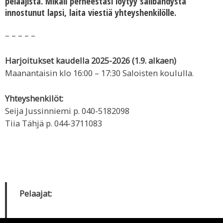
pelaajista. Mikäli perheestäsi löytyy salibandysta
innostunut lapsi, laita viestiä yhteyshenkilölle.
– – – – –
Harjoitukset kaudella 2025-2026 (1.9. alkaen)
Maanantaisin klo 16:00 – 17:30 Saloisten koululla.
Yhteyshenkilöt:
Seija Jussinniemi p. 040-5182098
Tiia Tähjä p. 044-3711083
Pelaajat: